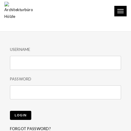
Toggl
LOGIN
naviga
USERNAME
PASSWORD
LOGIN
FORGOT PASSWORD?