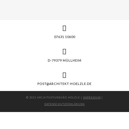
07631 10600
D-79379 MÜLLHEIM
POST@ARCHITEKT-HOELZLE.DE
© 2021 ARCHITEKTURBÜRO HÖLZLE |
IMPRESSUM
|
DATENSCHUTZERKLÄRUNG